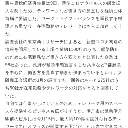
西村康稔経済再生相は9日、新型コロナウイルスの感染拡
大を防ぐため、テレワークなど働き方の見直しを経済団体
首脳に要請した。ワーク・ライフ・バランスを重視する機
運とも重なり、在宅勤務やテレワークはさらに加速しそう
だ。
調査会社の東京商工リサーチによると、新型コロナ関連の
情報を開示している上場企業約1100社のうち、感染防止
のために在宅勤務など働き方を変えたと公表した企業は
98社あった。政府が緊急事態宣言をした兵庫など7都府県
を中心に、働き方を見直す動きが強まっているという。大
阪商工会議所の3月の調査でも、回答のあった275社のう
ち50社が在宅勤務やテレワークの対応をとると回答して
いた。
自宅では仕事がしにくい人のため、テレワーク用のスペー
スを提供するビジネスも広がりそうだ。伊丹市の阪急伊丹
駅前のビルには今月15日、最大約100席を設けられるテレ
ワーク向けオフィスが開業する予定だ。ビル内で空きスペ