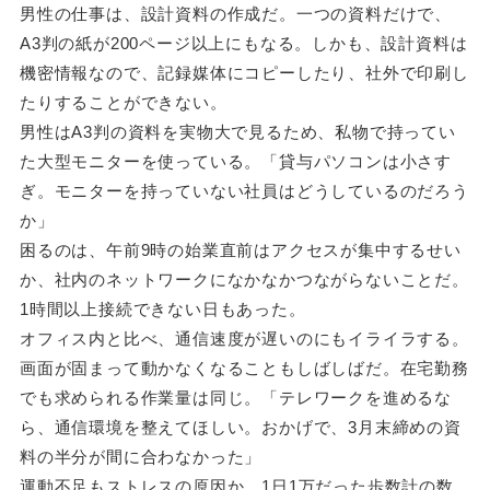
男性の仕事は、設計資料の作成だ。一つの資料だけで、
A3判の紙が200ページ以上にもなる。しかも、設計資料は
機密情報なので、記録媒体にコピーしたり、社外で印刷し
たりすることができない。
男性はA3判の資料を実物大で見るため、私物で持ってい
た大型モニターを使っている。「貸与パソコンは小さす
ぎ。モニターを持っていない社員はどうしているのだろう
か」
困るのは、午前9時の始業直前はアクセスが集中するせい
か、社内のネットワークになかなかつながらないことだ。
1時間以上接続できない日もあった。
オフィス内と比べ、通信速度が遅いのにもイライラする。
画面が固まって動かなくなることもしばしばだ。在宅勤務
でも求められる作業量は同じ。「テレワークを進めるな
ら、通信環境を整えてほしい。おかげで、3月末締めの資
料の半分が間に合わなかった」
運動不足もストレスの原因か。1日1万だった歩数計の数