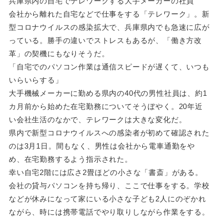
兵庫県内の自宅でテレワークする大手メーカーの社員
会社から離れた自宅などで仕事をする「テレワーク」。新
型コロナウイルスの感染拡大で、兵庫県内でも急速に広が
っている。勝手の違いでストレスもあるが、「働き方改
革」の契機にもなりそうだ。
「自宅でのパソコン作業は通信スピードが遅くて、いつも
いらいらする」
大手機械メーカーに勤める県内の40代の男性社員は、約1
カ月前から始めた在宅勤務についてそうぼやく。20年近
い会社生活のなかで、テレワークは大きな変化だ。
県内で新型コロナウイルスへの感染者が初めて確認された
のは3月1日。間もなく、男性は会社から電車通勤をや
め、在宅勤務するよう指示された。
幸い自宅2階には広さ2畳ほどの小さな「書斎」がある。
会社の貸与パソコンを持ち帰り、ここで仕事をする。学校
などが休みになって家にいる小さな子ども2人にのぞかれ
ながら、時には携帯電話でやり取りしながら作業をする。