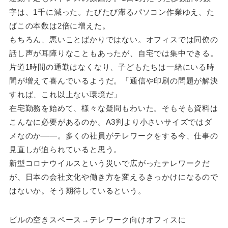
字は、1千に減った。たびたび滞るパソコン作業ゆえ、た
ばこの本数は2倍に増えた。
もちろん、悪いことばかりではない。オフィスでは同僚の
話し声が耳障りなこともあったが、自宅では集中できる。
片道1時間の通勤はなくなり、子どもたちは一緒にいる時
間が増えて喜んでいるようだ。「通信や印刷の問題が解決
すれば、これ以上ない環境だ」
在宅勤務を始めて、様々な疑問もわいた。そもそも資料は
こんなに必要があるのか。A3判より小さいサイズではダ
メなのか――。多くの社員がテレワークをする今、仕事の
見直しが迫られていると思う。
新型コロナウイルスという災いで広がったテレワークだ
が、日本の会社文化や働き方を変えるきっかけになるので
はないか。そう期待しているという。
ビルの空きスペース→テレワーク向けオフィスに